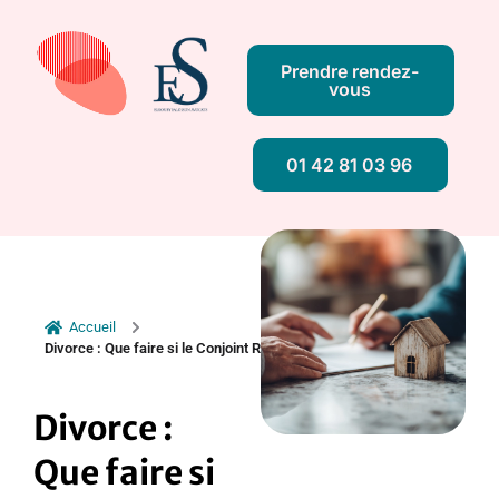
Prendre rendez-
vous
01 42 81 03 96
Accueil
Divorce : Que faire si le Conjoint Refuse de Vendre ? ES Avocat
Divorce :
Que faire si