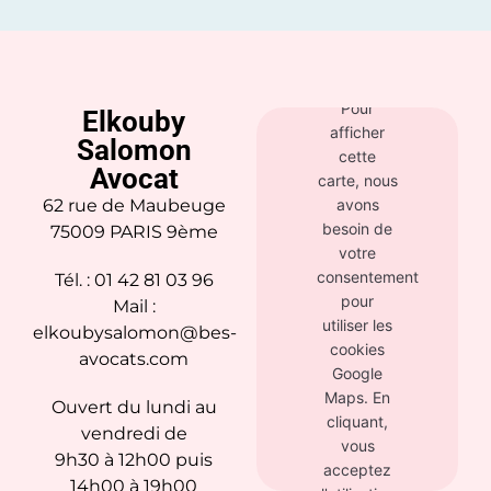
Carte
Google
Maps
Pour
Elkouby
afficher
Salomon
cette
Avocat
carte, nous
62 rue de Maubeuge
avons
besoin de
75009 PARIS 9ème
votre
consentement
Tél. : 01 42 81 03 96
pour
Mail :
utiliser les
elkoubysalomon@bes-
cookies
avocats.com
Google
Maps. En
Ouvert du lundi au
cliquant,
vendredi de
vous
9h30 à 12h00 puis
acceptez
14h00 à 19h00