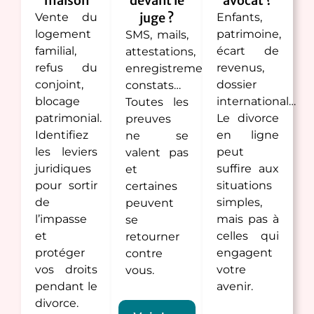
maison
devant le
avocat ?
juge ?
Vente du
Enfants,
logement
patrimoine,
SMS, mails,
familial,
écart de
attestations,
refus du
revenus,
enregistrements,
conjoint,
dossier
constats…
blocage
international…
Toutes les
patrimonial.
Le divorce
preuves
Identifiez
en ligne
ne se
les leviers
peut
valent pas
juridiques
suffire aux
et
pour sortir
situations
certaines
de
simples,
peuvent
l’impasse
mais pas à
se
et
celles qui
retourner
protéger
engagent
contre
vos droits
votre
vous.
pendant le
avenir.
divorce.