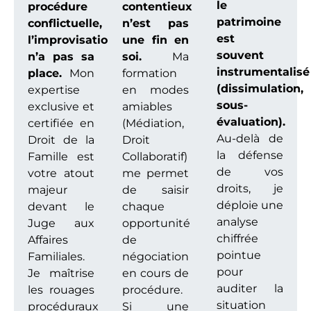
le
procédure
contentieux
patrimoine
conflictuelle,
n’est pas
est
l’improvisation
une fin en
souvent
n’a pas sa
soi.
Ma
instrumentalisé
place.
Mon
formation
(dissimulation,
expertise
en modes
sous-
exclusive et
amiables
évaluation).
certifiée en
(Médiation,
Au-delà de
Droit de la
Droit
la défense
Famille est
Collaboratif)
de vos
votre atout
me permet
droits, je
majeur
de saisir
déploie une
devant le
chaque
analyse
Juge aux
opportunité
chiffrée
Affaires
de
pointue
Familiales.
négociation
pour
Je maîtrise
en cours de
auditer la
les rouages
procédure.
situation
procéduraux
Si une