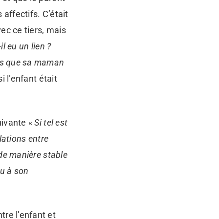
 affectifs. C’était
vec ce tiers, mais
il eu un lien ?
lors que sa maman
i l’enfant était
uivante «
Si tel est
elations entre
é de manière stable
ou à son
tre l’enfant et