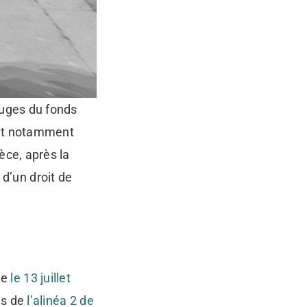
 juges du fonds
fant notamment
èce, après la
d’un droit de
ue
le 13 juillet
ns de
l’alinéa 2 de