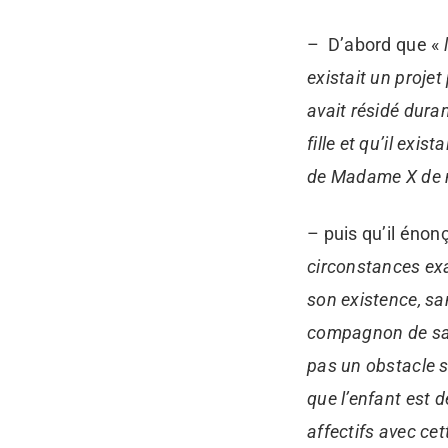
– D’abord que «
existait un proj
avait résidé dura
fille et qu’il exis
de Madame X de ma
– puis qu’il énon
circonstances exa
son existence, sa
compagnon de sa m
pas un obstacle s
que l’enfant est 
affectifs avec cet