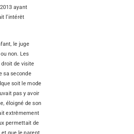
i 2013 ayant
t l’intérêt
nfant, le juge
t ou non. Les
 droit de visite
re sa seconde
elque soit le mode
vait pas y avoir
le, éloigné de son
érait extrêmement
aux permettait de
e et que le parent