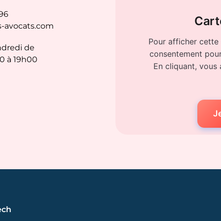
 96
Cart
s-avocats.com
Pour afficher cette
ndredi de
consentement pour 
0 à 19h00
En cliquant, vous 
Je
ech